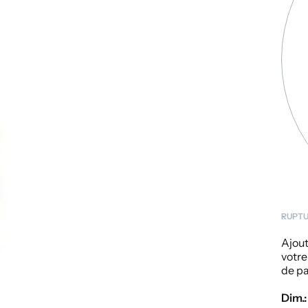
RUPTU
Ajout
votre
de pa
Dim.: