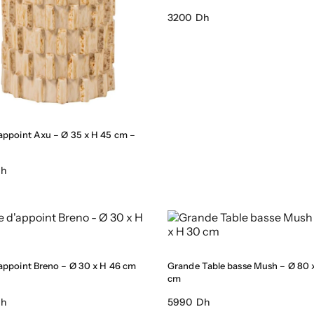
3200 Dh
’appoint Axu – Ø 35 x H 45 cm –
Dh
’appoint Breno – Ø 30 x H 46 cm
Grande Table basse Mush – Ø 80 
cm
Dh
5990 Dh