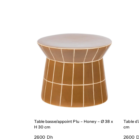
Table basse/appoint Plu – Honey – Ø 38 x
Table d’
H 30 cm
cm
2600 Dh
2600 