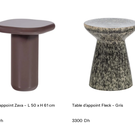
’appoint Zava – L 50 x H 61 cm
Table d’appoint Fleck – Gris
Dh
3300 Dh