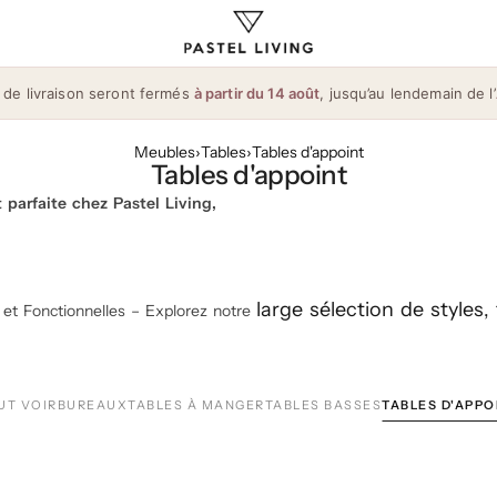
 de livraison seront fermés
à partir du 14 août
, jusqu’au lendemain de l’
Meubles
›
Tables
›
Tables d'appoint
Tables d'appoint
 parfaite chez Pastel Living,
large sélection de styles,
 et Fonctionnelles – Explorez notre
UT VOIR
BUREAUX
TABLES À MANGER
TABLES BASSES
TABLES D'APPO