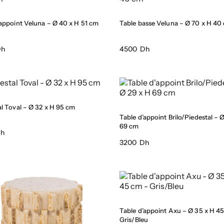
’appoint Veluna – Ø 40 x H 51 cm
Table basse Veluna – Ø 70 x H 40
Dh
4500 Dh
al Toval – Ø 32 x H 95 cm
Table d’appoint Brilo/Piedestal – 
69 cm
Dh
3200 Dh
Table d’appoint Axu – Ø 35 x H 4
Gris/Bleu