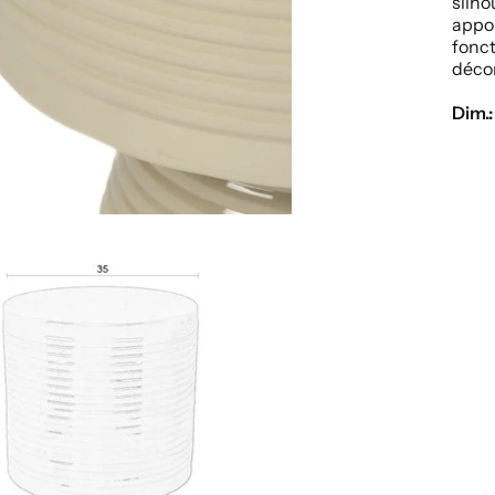
silh
app
fonct
décor
Dim.