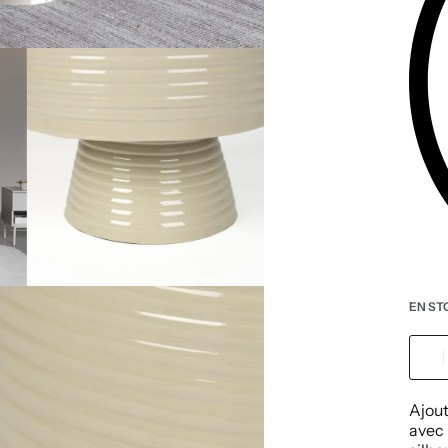
EN ST
Ajout
avec