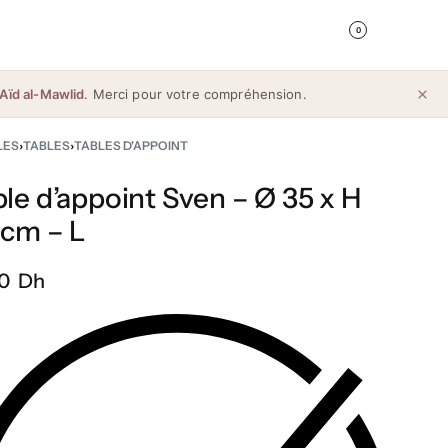
0
Aïd al-Mawlid
. Merci pour votre compréhension.
LES
›
TABLES
›
TABLES D'APPOINT
le d’appoint Sven – Ø 35 x H
 cm – L
0 Dh