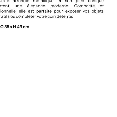
ouette arrondie métallique et son pied conique
ortent une élégance moderne. Compacte et
ionnelle, elle est parfaite pour exposer vos objets
atifs ou compléter votre coin détente.
:
Ø 35 x H 46 cm