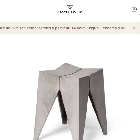
0
e de livraison seront fermés
à partir du 14 août
, jusqu’au lendemain de l’
Aïd al-