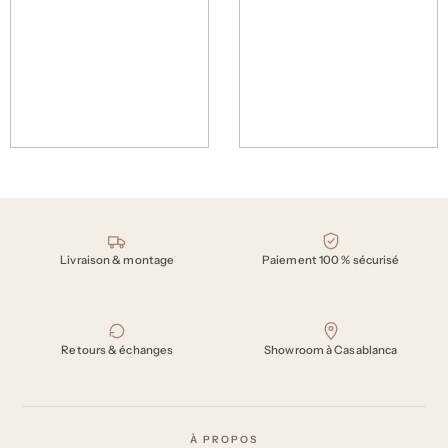
New
Table de rangement Zorel – L 50 x
Table d’appoint Zava – L 50 x H 61
H 57 cm
cm – Bleu
4950 Dh
4390 Dh
Nos engagements
Livraison & montage
Paiement 100 % sécurisé
Retours & échanges
Showroom à Casablanca
À PROPOS