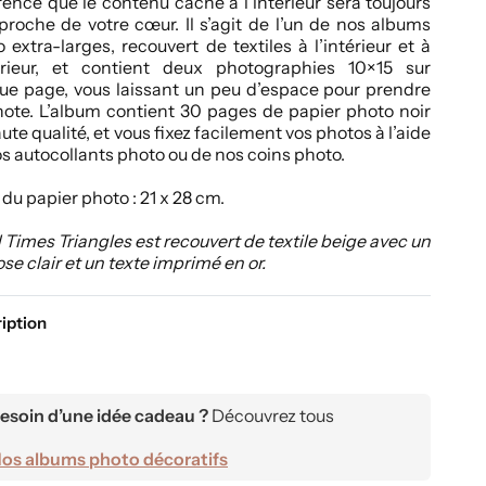
rence que le contenu caché à l’intérieur sera toujours
proche de votre cœur. Il s’agit de l’un de nos albums
 extra-larges, recouvert de textiles à l’intérieur et à
térieur, et contient deux photographies 10×15 sur
ue page, vous laissant un peu d’espace pour prendre
ote. L’album contient 30 pages de papier photo noir
ute qualité, et vous fixez facilement vos photos à l’aide
s autocollants photo ou de nos coins photo.
e du papier photo : 21 x 28 cm.
Times Triangles est recouvert de textile beige avec un
ose clair et un texte imprimé en or.
iption
esoin d’une idée cadeau ?
Découvrez tous
os albums photo décoratifs