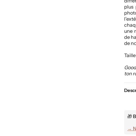
diffé
plus 
photo
l’ex
chaq
une n
de ha
de no
Taill
Good 
ton r
Descr
🎁
B
→ N