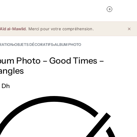
0
Aïd al-Mawlid
. Merci pour votre compréhension.
RATION
›
OBJETS DÉCORATIFS
›
ALBUM PHOTO
bum Photo – Good Times –
iangles
 Dh