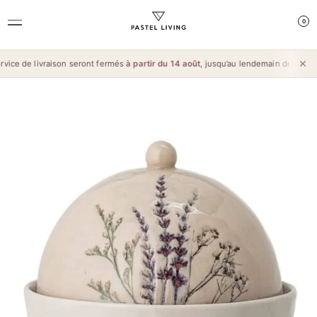
0
ice de livraison seront fermés
à partir du 14 août
, jusqu’au lendemain de l’
Aïd a