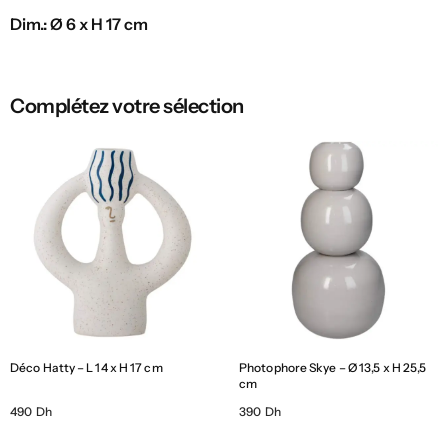
Dim.: Ø 6 x H 17 cm
Complétez votre sélection
Déco Hatty – L 14 x H 17 cm
Photophore Skye – Ø 13,5 x H 25,5
cm
490 Dh
390 Dh