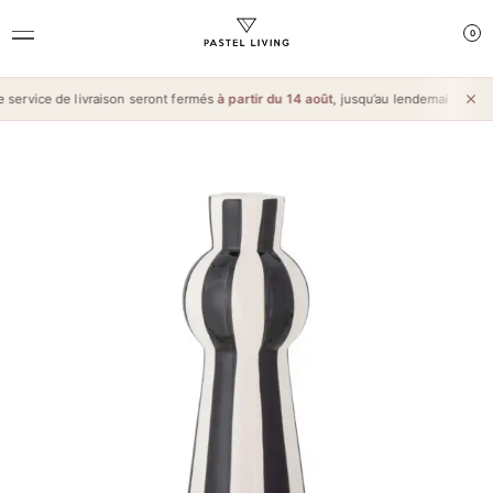
0
service de livraison seront fermés
à partir du 14 août
, jusqu’au lendemain de l’
Aï