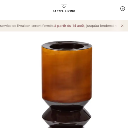
0
rvice de livraison seront fermés
à partir du 14 août
, jusqu’au lendemain de l’
Aïd 