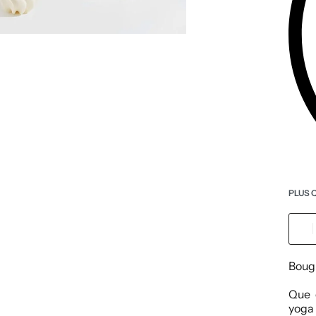
PLUS 
Bougi
Que 
yoga