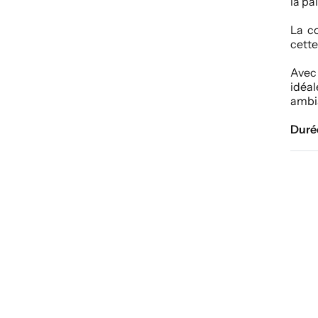
la pa
La co
cette
Avec 
idéa
ambia
Duré