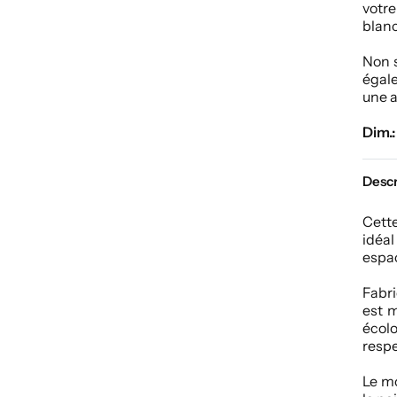
votre
blanc
Non s
égal
une a
Dim.:
Descr
Cette
idéal
espac
Fabri
est m
écol
resp
Le mo