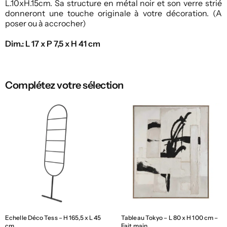
L.10xH.15cm. Sa structure en métal noir et son verre strié
donneront une touche originale à votre décoration. (A
poser ou à accrocher)
Dim.: L 17 x P 7,5 x H 41 cm
Complétez votre sélection
Echelle Déco Tess – H 165,5 x L 45
Tableau Tokyo – L 80 x H 100 cm –
cm
Fait main