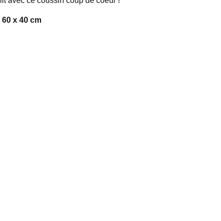
 lit avec ce coussin coup de coeur !
 60 x 40 cm