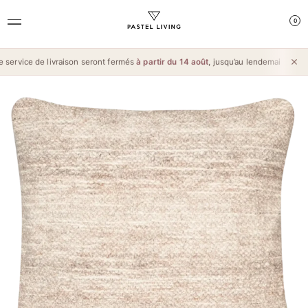
0
ervice de livraison seront fermés
à partir du 14 août
, jusqu’au lendemain de l’
Aïd