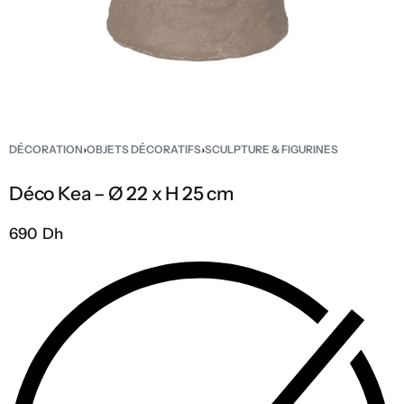
DÉCORATION
›
OBJETS DÉCORATIFS
›
SCULPTURE & FIGURINES
Déco Kea – Ø 22 x H 25 cm
690 Dh