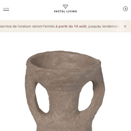
0
rvice de livraison seront fermés
à partir du 14 août
, jusqu’au lendemain de l’
Aïd