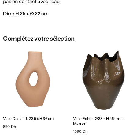
pas en contact avec l’eau.
Dim.: H 25 x Ø 22 cm
Complétez votre sélection
Vase Duala – L 23,5 x H 36 cm
Vase Echo – Ø 33 x H 46 cm –
Marron
890 Dh
1590 Dh