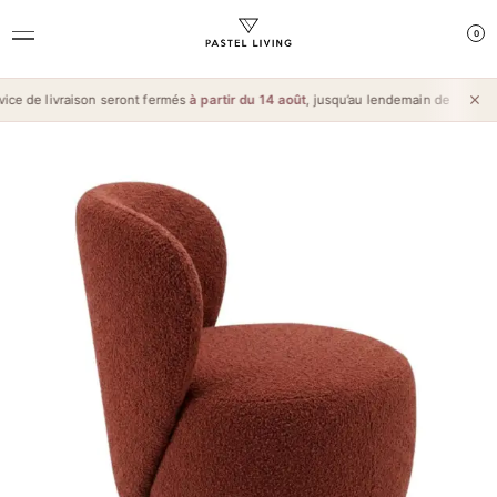
0
ce de livraison seront fermés
à partir du 14 août
, jusqu’au lendemain de l’
Aïd al-