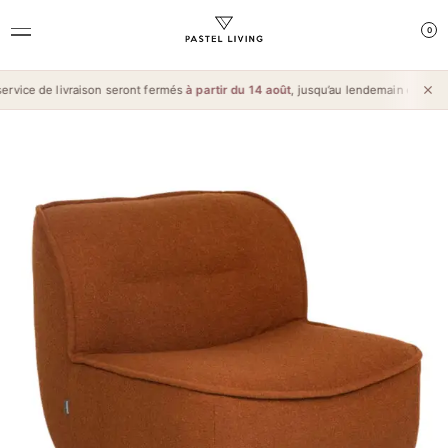
0
vice de livraison seront fermés
à partir du 14 août
, jusqu’au lendemain de l’
Aïd 