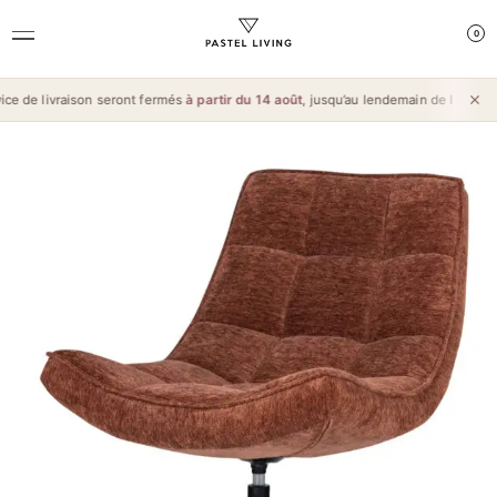
0
e de livraison seront fermés
à partir du 14 août
, jusqu’au lendemain de l’
Aïd al-