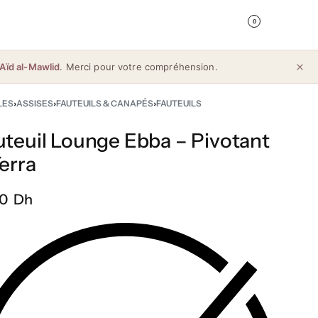
0
Aïd al-Mawlid
. Merci pour votre compréhension.
LES
›
ASSISES
›
FAUTEUILS & CANAPÉS
›
FAUTEUILS
uteuil Lounge Ebba – Pivotant
erra
0 Dh