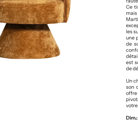
faute
Ce t
mais 
Mart
excep
les s
une p
de s
confo
détai
est 
de dé
Un ch
son 
offr
pivot
votr
Dim.: