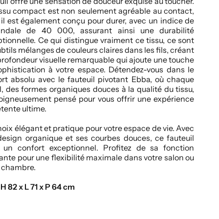
uil offre une sensation de douceur exquise au toucher.
issu compact est non seulement agréable au contact,
il est également conçu pour durer, avec un indice de
indale de 40 000, assurant ainsi une durabilité
tionnelle. Ce qui distingue vraiment ce tissu, ce sont
ubtils mélanges de couleurs claires dans les fils, créant
rofondeur visuelle remarquable qui ajoute une touche
ophistication à votre espace. Détendez-vous dans le
rt absolu avec le fauteuil pivotant Ebba, où chaque
l, des formes organiques douces à la qualité du tissu,
soigneusement pensé pour vous offrir une expérience
tente ultime.
oix élégant et pratique pour votre espace de vie. Avec
design organique et ses courbes douces, ce fauteuil
e un confort exceptionnel. Profitez de sa fonction
ante pour une flexibilité maximale dans votre salon ou
e chambre.
 H 82 x L 71 x P 64 cm