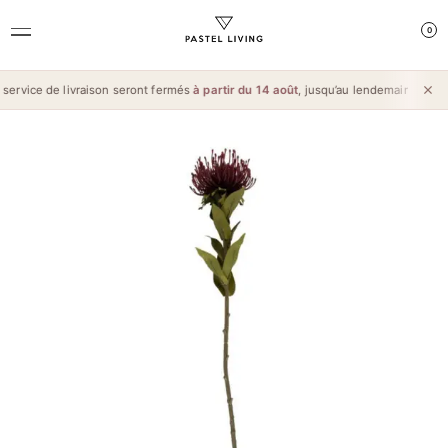
0
ervice de livraison seront fermés
à partir du 14 août
, jusqu’au lendemain de l’
Aïd