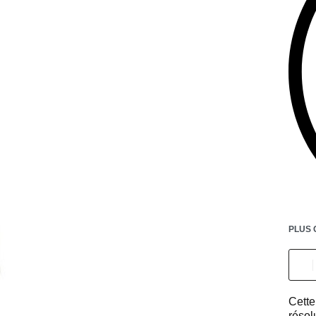
PLUS 
Cett
résol