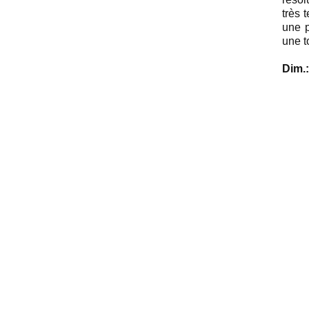
très 
une p
une t
Dim.: