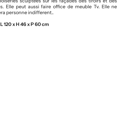
oiseries sculptées sur les façades des tiroirs et des
s. Elle peut aussi faire office de meuble Tv. Elle ne
era personne indifferent..
 L 120 x H 46 x P 60 cm