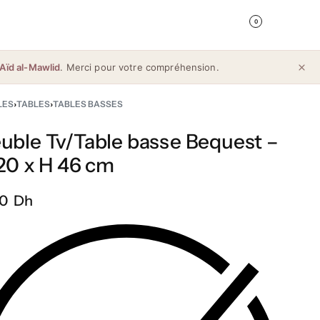
0
Aïd al-Mawlid
. Merci pour votre compréhension.
LES
›
TABLES
›
TABLES BASSES
uble Tv/Table basse Bequest –
120 x H 46 cm
0 Dh