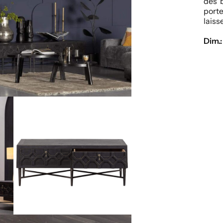
des b
porte
laiss
Dim.: