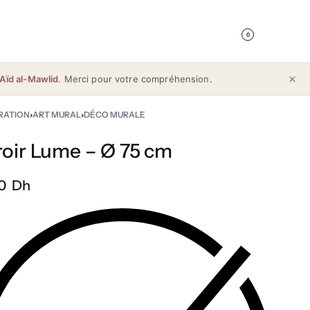
0
Aïd al-Mawlid
. Merci pour votre compréhension.
RATION
›
ART MURAL
›
DÉCO MURALE
roir Lume – Ø 75 cm
0 Dh