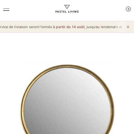
0
ice de livraison seront fermés
à partir du 14 août
, jusqu’au lendemain de l’
Aïd a