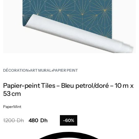
DÉCORATION
›
ART MURAL
›
PAPIER PEINT
Papier-peint Tiles – Bleu petrol/doré – 10 m x
53 cm
PaperMint
1200 Dh
480 Dh
-60%