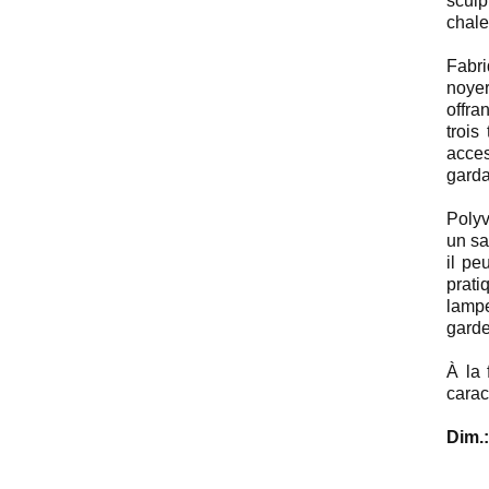
scul
chale
Fabr
noyer
offra
trois
acce
garda
Polyv
un sa
il pe
prati
lamp
garde
À la 
carac
Dim.: