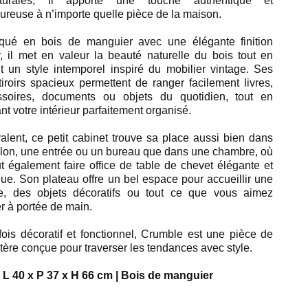
pturales, il apporte une touche authentique et
ureuse à n’importe quelle pièce de la maison.
iqué en bois de manguier avec une élégante finition
, il met en valeur la beauté naturelle du bois tout en
nt un style intemporel inspiré du mobilier vintage. Ses
 tiroirs spacieux permettent de ranger facilement livres,
ssoires, documents ou objets du quotidien, tout en
nt votre intérieur parfaitement organisé.
alent, ce petit cabinet trouve sa place aussi bien dans
lon, une entrée ou un bureau que dans une chambre, où
ut également faire office de table de chevet élégante et
que. Son plateau offre un bel espace pour accueillir une
e, des objets décoratifs ou tout ce que vous aimez
r à portée de main.
fois décoratif et fonctionnel, Crumble est une pièce de
tère conçue pour traverser les tendances avec style.
 L 40 x P 37 x H 66 cm | Bois de manguier