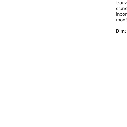
trouv
d’un
inco
modé
Dim: