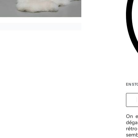
EN ST
On e
dégag
rétro
sembl