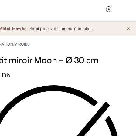
0
Aïd al-Mawlid
. Merci pour votre compréhension.
RATION
›
MIROIRS
tit miroir Moon – Ø 30 cm
 Dh