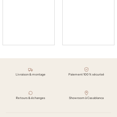
Vase Call the spirit – Bleu
Tapis Swinging Lines Beige – 200 x
300 cm
390 Dh
5900 Dh
Nos engagements
Livraison & montage
Paiement 100 % sécurisé
Retours & échanges
Showroom à Casablanca