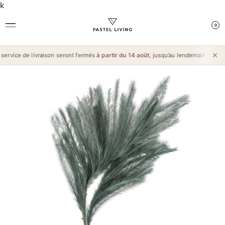
k
0
ervice de livraison seront fermés
à partir du 14 août
, jusqu’au lendemain de l’
Aïd