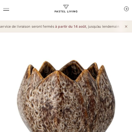
0
rvice de livraison seront fermés
à partir du 14 août
, jusqu’au lendemain de l’
Aïd 