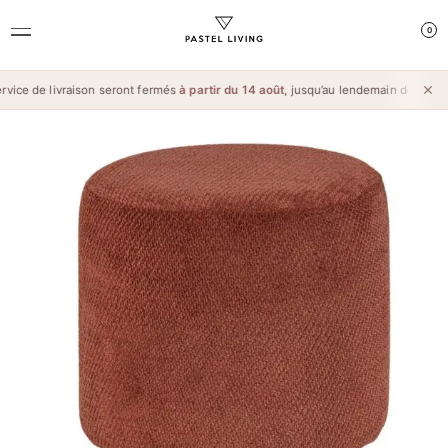
0
ice de livraison seront fermés
à partir du 14 août
, jusqu’au lendemain de l’
Aïd al