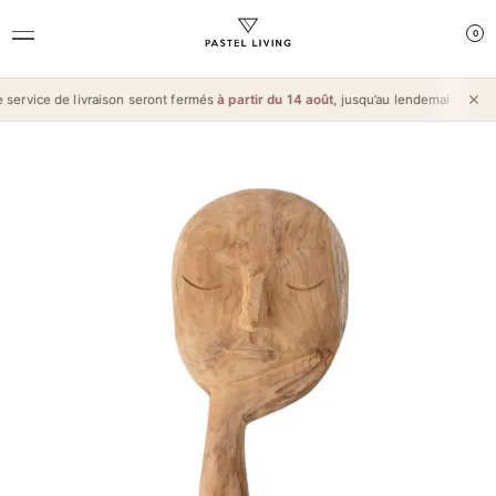
0
ervice de livraison seront fermés
à partir du 14 août
, jusqu’au lendemain de l’
Aï