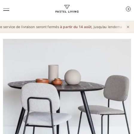
0
service de livraison seront fermés
à partir du 14 août
, jusqu’au lendemain de l’
Aï