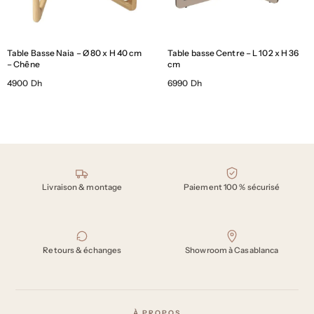
Table Basse Naia – Ø 80 x H 40 cm
Table basse Centre – L 102 x H 36
– Chêne
cm
4900 Dh
6990 Dh
Nos engagements
Livraison & montage
Paiement 100 % sécurisé
Retours & échanges
Showroom à Casablanca
À PROPOS