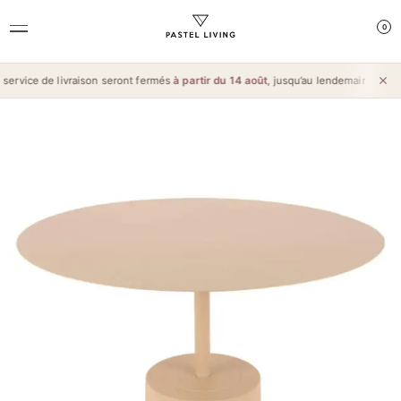
0
ervice de livraison seront fermés
à partir du 14 août
, jusqu’au lendemain de l’
Aïd