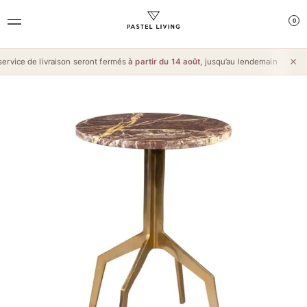
0
rvice de livraison seront fermés
à partir du 14 août
, jusqu’au lendemain de l’
Aïd 