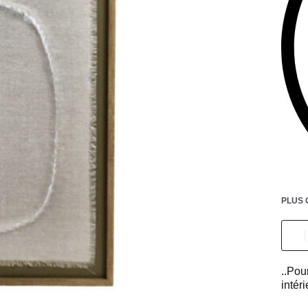
PLUS 
..Po
intéri