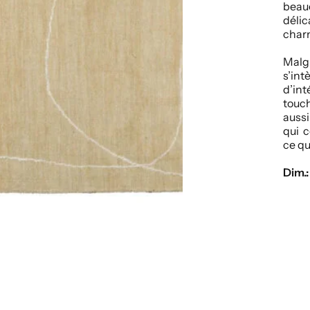
beau
déli
char
Malg
s’in
d’int
touch
aussi
qui c
ce qu
Dim.: