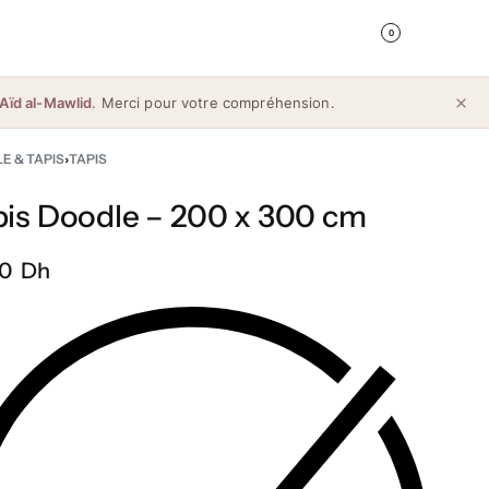
0
Aïd al-Mawlid
. Merci pour votre compréhension.
LE & TAPIS
›
TAPIS
pis Doodle – 200 x 300 cm
0 Dh