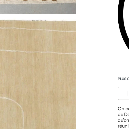
PLUS 
On co
de Do
qu’o
réuni