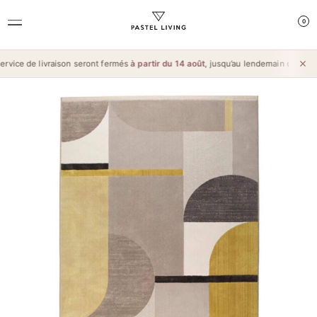
0
vice de livraison seront fermés
à partir du 14 août
, jusqu’au lendemain de l’
Aïd a