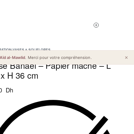
0
RATION
›
VASES & SOLIFLORES
Aïd al-Mawlid
. Merci pour votre compréhension.
se Banael – Papier mâché – L
 x H 36 cm
0 Dh