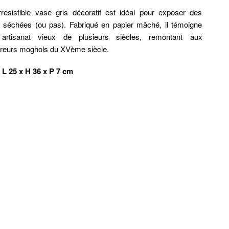
rresistible vase gris décoratif est idéal pour exposer des
s séchées (ou pas). Fabriqué en papier mâché, il témoigne
 artisanat vieux de plusieurs siècles, remontant aux
eurs moghols du XVème siècle.
 L 25 x H 36 x P 7 cm