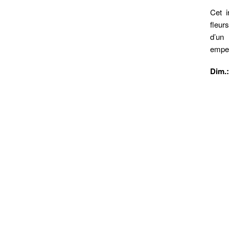
Cet i
fleur
d’un
emper
Dim.: