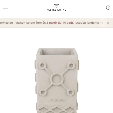
0
vice de livraison seront fermés
à partir du 14 août
, jusqu’au lendemain de l’
Aïd 