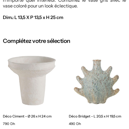
vase coloré pour un look éclectique.
Dim.: L 13,5 X P 13,5 x H 25 cm
Complétez votre sélection
Déco Ciment – Ø 26 x H 24 cm
Déco Bridget – L 20,5 x H 19,5 cm
790 Dh
490 Dh