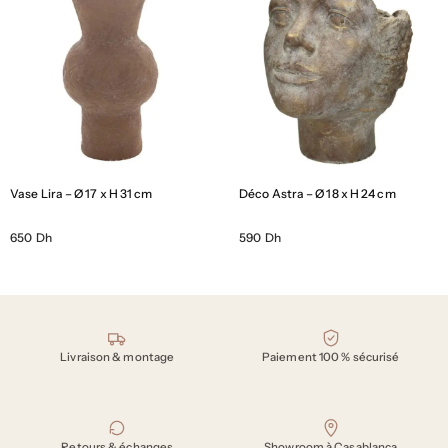
Vase Lira – Ø 17 x H 31 cm
Déco Astra – Ø 18 x H 24 cm
650 Dh
590 Dh
Nos engagements
Livraison & montage
Paiement 100 % sécurisé
Retours & échanges
Showroom à Casablanca