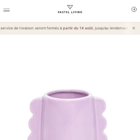
0
rvice de livraison seront fermés
à partir du 14 août
, jusqu’au lendemain de l’
Aïd