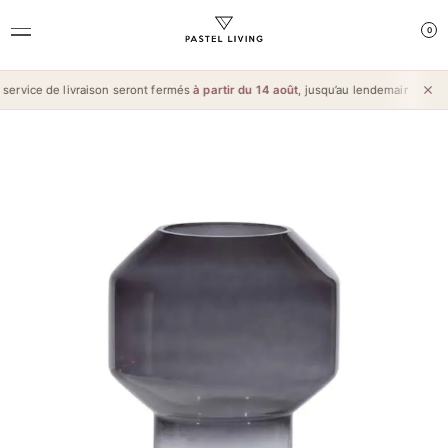
0
ervice de livraison seront fermés
à partir du 14 août
, jusqu’au lendemain de l’
Aïd