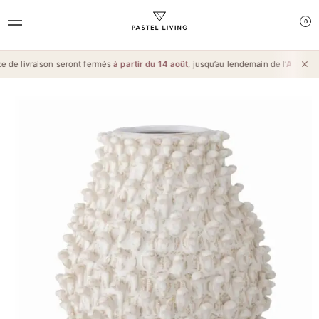
0
 de livraison seront fermés
à partir du 14 août
, jusqu’au lendemain de l’
Aïd al-M