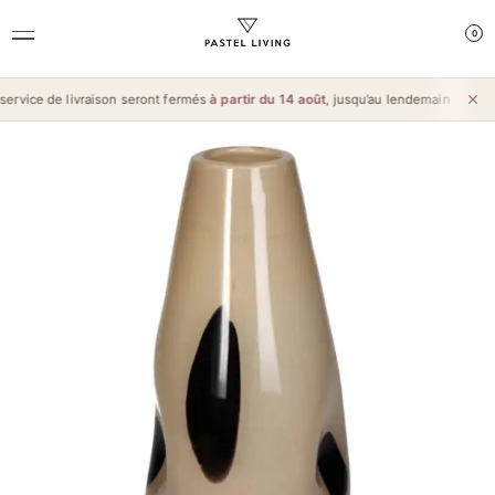
0
rvice de livraison seront fermés
à partir du 14 août
, jusqu’au lendemain de l’
Aïd 