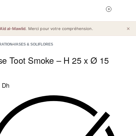
0
Aïd al-Mawlid
. Merci pour votre compréhension.
RATION
›
VASES & SOLIFLORES
se Toot Smoke – H 25 x Ø 15
 Dh