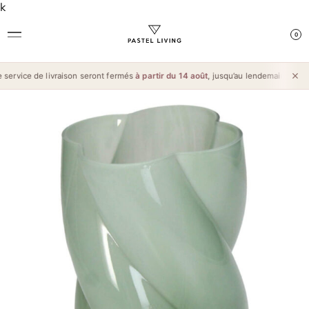
k
0
ervice de livraison seront fermés
à partir du 14 août
, jusqu’au lendemain de l’
Aï