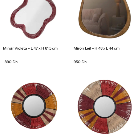
Miroir Violeta – L 47 x H 61,5 cm
Miroir Leif – H 48 x L 44 cm
1890 Dh
950 Dh