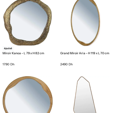
épuisé
Miroir Kanoa – L 79 x H 82 cm
Grand Miroir Aria – H 119 x L 70 cm
1790 Dh
2490 Dh