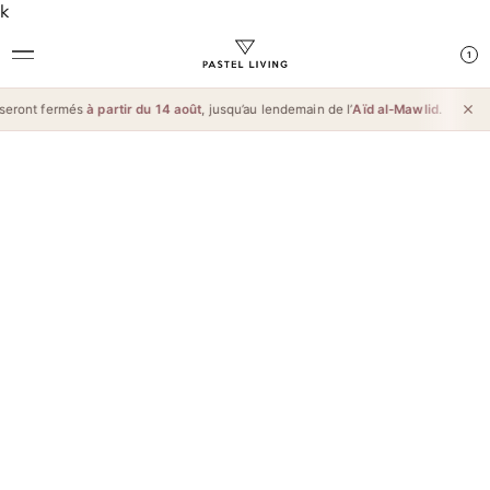
k
1
nt fermés
à partir du 14 août
, jusqu’au lendemain de l’
Aïd al-Mawlid
. Merci pour 